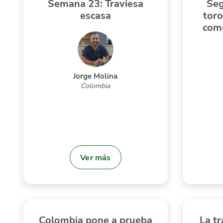
Semana 23: Traviesa
Seg
escasa
toro
com
Jorge Molina
Colombia
Ver más
Colombia pone a prueba
La tr