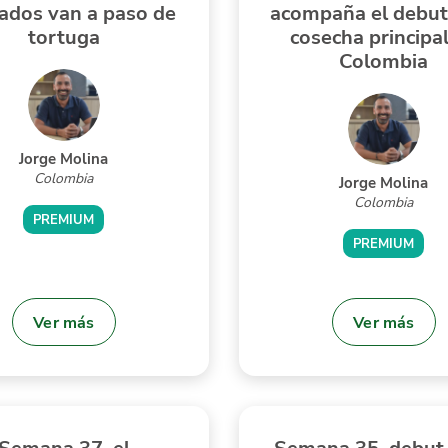
ados van a paso de
acompaña el debut
tortuga
cosecha principa
Colombia
Jorge Molina
Colombia
Jorge Molina
Colombia
PREMIUM
PREMIUM
Ver más
Ver más
Semana 37, el
Semana 35, debut 