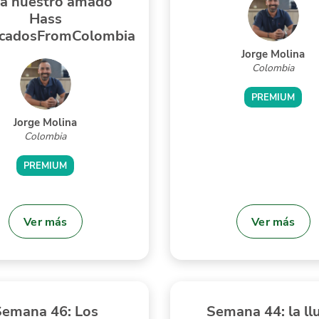
ra nuestro amado
Hass
cadosFromColombia
Jorge Molina
Colombia
PREMIUM
Jorge Molina
Colombia
PREMIUM
Ver más
Ver más
Semana 46: Los
Semana 44: la ll