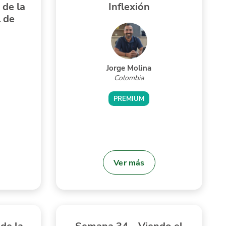
 de la
Inflexión
l de
Jorge Molina
Colombia
PREMIUM
Ver más
de la
Semana 34 – Viendo el