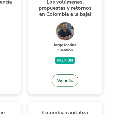
iencia
Los volúmenes,
propuestas y retornos
en Colombia a la baja!
Jorge Molina
Colombia
PREMIUM
Ver más
ne
Colombia capitaliza