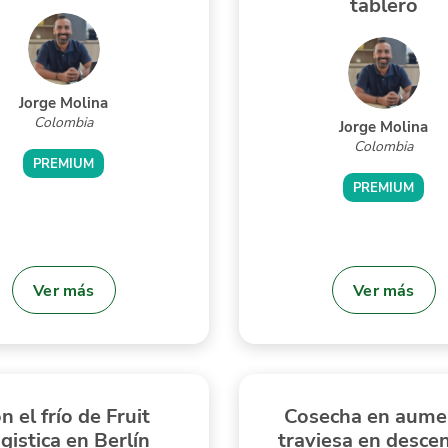
tablero
Jorge Molina
Colombia
Jorge Molina
Colombia
PREMIUM
PREMIUM
Ver más
Ver más
n el frío de Fruit
Cosecha en aume
gistica en Berlín
traviesa en desce