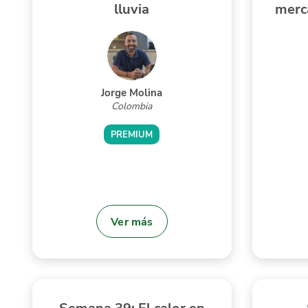
lluvia
merc
Jorge Molina
Colombia
PREMIUM
Ver más
Semana 39: El calor en