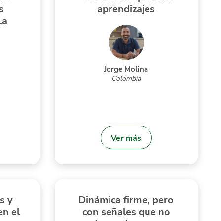
s
aprendizajes
La
Jorge Molina
Colombia
Ver más
s y
Dinámica firme, pero
en el
con señales que no