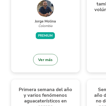
tamb
volú
Jorge Molina
Colombia
PREMIUM
Ver más
Primera semana del año
Sem
y varios fenómenos
año d
aguacaterísticos en
no d