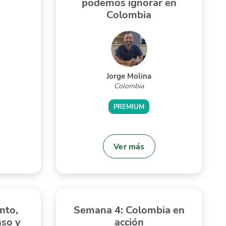
podemos ignorar en
Colombia
Jorge Molina
Colombia
PREMIUM
Ver más
nto,
Semana 4: Colombia en
nso y
acción