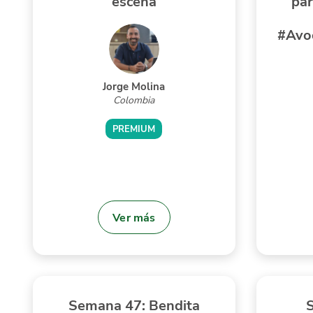
escena
pa
#Avo
Jorge Molina
Colombia
PREMIUM
Ver más
Semana 47: Bendita