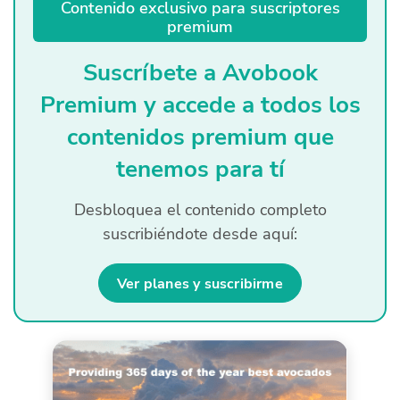
Contenido exclusivo para suscriptores
Quiénes Somos
premium
Productores
Suscríbete a Avobook
Premium y accede a todos los
Mercados
contenidos premium que
Contacto
tenemos para tí
Desbloquea el contenido completo
suscribiéndote desde aquí:
modo claro
Español
Ver planes y suscribirme