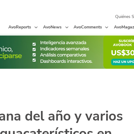
Quiénes 
AvoReports
AvoNews
AvoComments
AvoMagaz
na del año y varios
uacaterísticos en