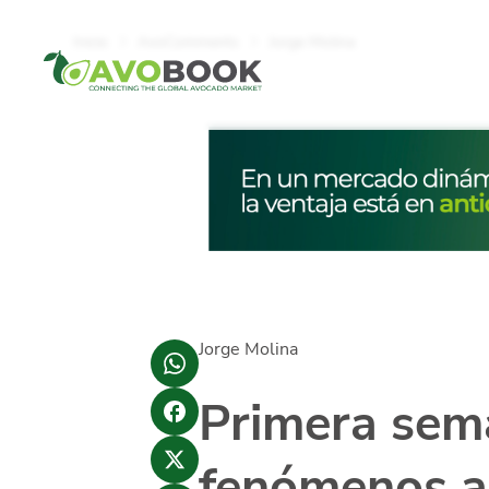
Click acá para ir directamente al contenido
Inicio
AvoComments
Jorge Molina
Jorge Molina
Primera sema
fenómenos ag