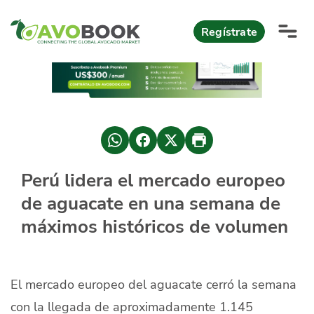
Click acá para ir directamente al contenido
Regístrate
AvoReports
AvoNews
México apuesta por mercados consolidados de exportación
Mercado europeo del aguacate durante el primer semestre 2026
México lidera oferta mundial de aguacate Hass con Michoacán
Perú lidera el mercado europeo
AvoComments
de aguacate en una semana de
Los calibres babies y medianos están de moda en Europa
México gana terreno: 66% del mercado de EEUU
AvoMagazine
máximos históricos de volumen
AvoEvents
El mercado europeo del aguacate cerró la semana
Iniciar Sesión
con la llegada de aproximadamente 1.145