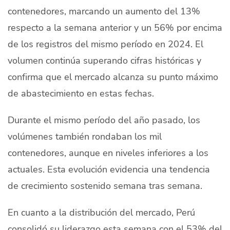
contenedores, marcando un aumento del 13%
Quiénes Somos
respecto a la semana anterior y un 56% por encima
Productores
de los registros del mismo período en 2024. El
Mercados
volumen continúa superando cifras históricas y
confirma que el mercado alcanza su punto máximo
Contacto
de abastecimiento en estas fechas.
Durante el mismo período del año pasado, los
volúmenes también rondaban los mil
modo claro
Español
contenedores, aunque en niveles inferiores a los
actuales. Esta evolución evidencia una tendencia
de crecimiento sostenido semana tras semana.
En cuanto a la distribución del mercado, Perú
consolidó su liderazgo esta semana con el 53% del