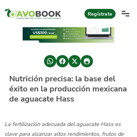
Click acá para ir directamente al contenido
Regístrate
AvoReports
AvoNews
México apuesta por mercados consolidados de exportación
Mercado europeo del aguacate durante el primer semestre 2026
México lidera oferta mundial de aguacate Hass con Michoacán
Nutrición precisa: la base del
AvoComments
éxito en la producción mexicana
Los calibres babies y medianos están de moda en Europa
México gana terreno: 66% del mercado de EEUU
AvoMagazine
de aguacate Hass
AvoEvents
La fertilización adecuada del aguacate Hass es
Iniciar Sesión
clave para alcanzar altos rendimientos, frutos de