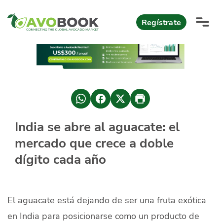
Click acá para ir directamente al contenido
Regístrate
AvoReports
AvoNews
México apuesta por mercados consolidados de exportación
Mercado europeo del aguacate durante el primer semestre 2026
México lidera oferta mundial de aguacate Hass con Michoacán
India se abre al aguacate: el
AvoComments
mercado que crece a doble
Los calibres babies y medianos están de moda en Europa
México gana terreno: 66% del mercado de EEUU
AvoMagazine
dígito cada año
AvoEvents
El aguacate está dejando de ser una fruta exótica
Iniciar Sesión
en India para posicionarse como un producto de