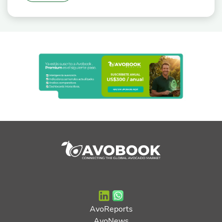
AvoReports
AvoNews