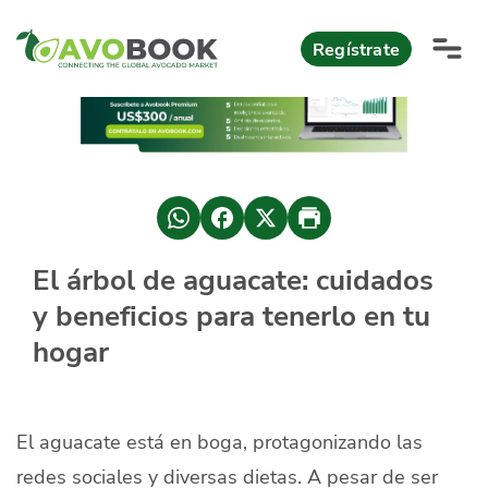
Click acá para ir directamente al contenido
Regístrate
AvoReports
AvoNews
México apuesta por mercados consolidados de exportación
Mercado europeo del aguacate durante el primer semestre 2026
México lidera oferta mundial de aguacate Hass con Michoacán
El árbol de aguacate: cuidados
AvoComments
y beneficios para tenerlo en tu
Los calibres babies y medianos están de moda en Europa
México gana terreno: 66% del mercado de EEUU
AvoMagazine
hogar
AvoEvents
El aguacate está en boga, protagonizando las
Iniciar Sesión
redes sociales y diversas dietas. A pesar de ser