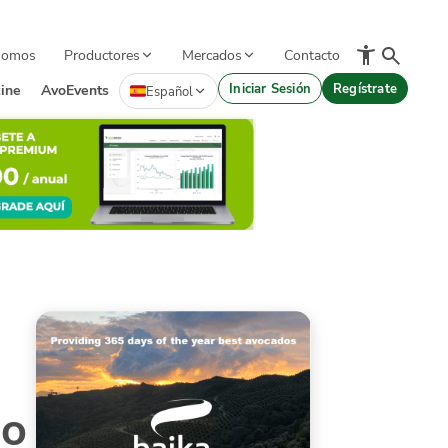
Somos
Productores
Mercados
Contacto
Iniciar Sesión
Regístrate
ine
AvoEvents
Español
do