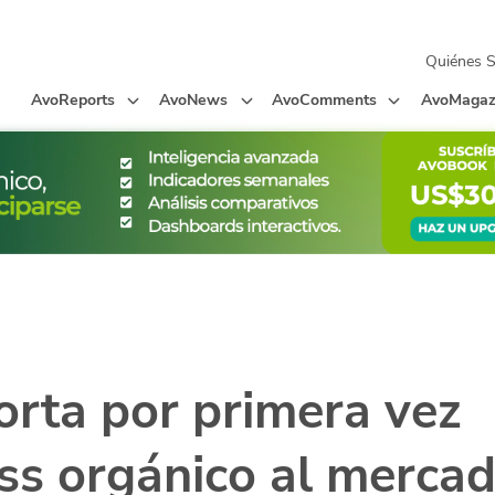
Quiénes 
AvoReports
AvoNews
AvoComments
AvoMagaz
rta por primera vez
ss orgánico al merca