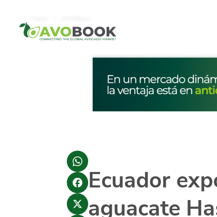
Click acá para ir directamente al contenido
Inicio
AvoNews
Ecuador expo
aguacate Ha