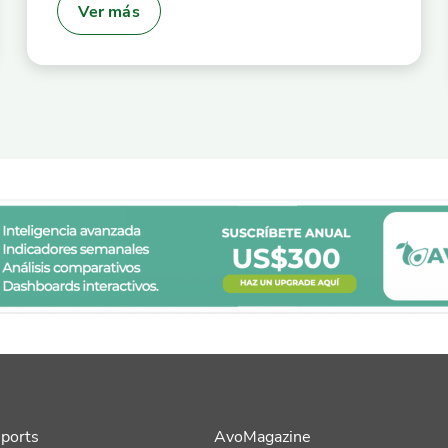
Ver más
ports
AvoMagazine