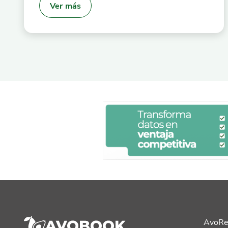
Ver más
AvoRe