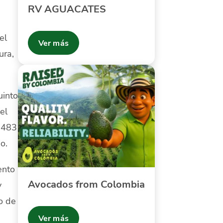
RV AGUACATES
el
Ver más
ura,
uinto
el
.483
o.
ento
Avocados from Colombia
y
o de
Ver más