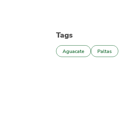
Tags
Aguacate
Paltas