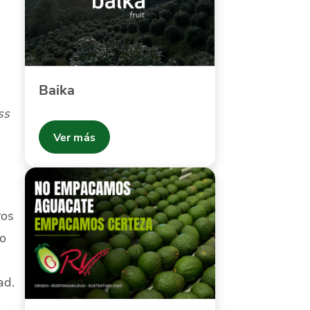
Baika
ss
Ver más
ros
o
ad.