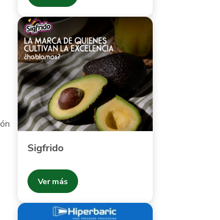
ión
Sigfrido
Ver más