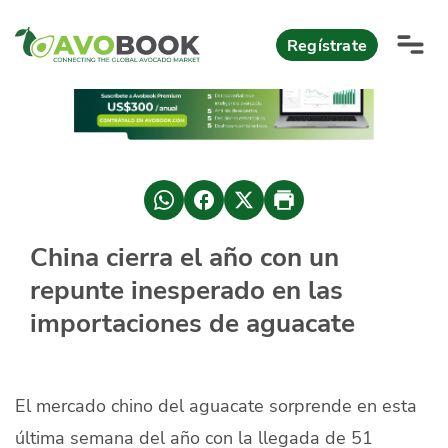
Click acá para ir directamente al contenido
Regístrate
AvoReports
AvoNews
México apuesta por mercados consolidados de exportación
Mercado europeo del aguacate durante el primer semestre 2026
México lidera oferta mundial de aguacate Hass con Michoacán
China cierra el año con un
AvoComments
repunte inesperado en las
Los calibres babies y medianos están de moda en Europa
México gana terreno: 66% del mercado de EEUU
AvoMagazine
importaciones de aguacate
AvoEvents
El mercado chino del aguacate sorprende en esta
Iniciar Sesión
última semana del año con la llegada de 51