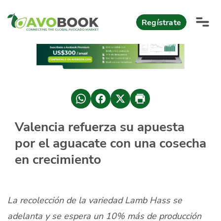
Click acá para ir directamente al contenido
Regístrate
AvoReports
AvoNews
México apuesta por mercados consolidados de exportación
Mercado europeo del aguacate durante el primer semestre 2026
México lidera oferta mundial de aguacate Hass con Michoacán
Valencia refuerza su apuesta
AvoComments
por el aguacate con una cosecha
Los calibres babies y medianos están de moda en Europa
México gana terreno: 66% del mercado de EEUU
AvoMagazine
en crecimiento
AvoEvents
La recolección de la variedad Lamb Hass se
Iniciar Sesión
adelanta y se espera un 10% más de producción