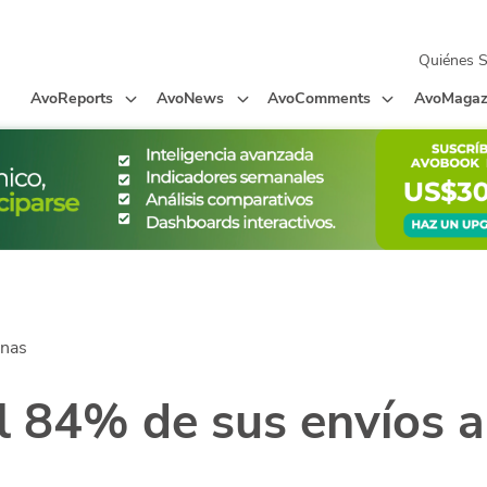
Quiénes 
AvoReports
AvoNews
AvoComments
AvoMagaz
anas
el 84% de sus envíos a