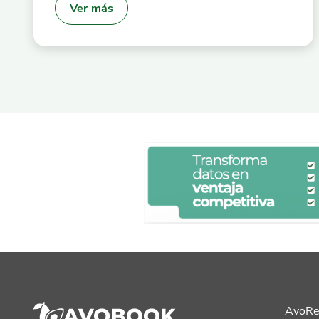
Ver más
AvoRe