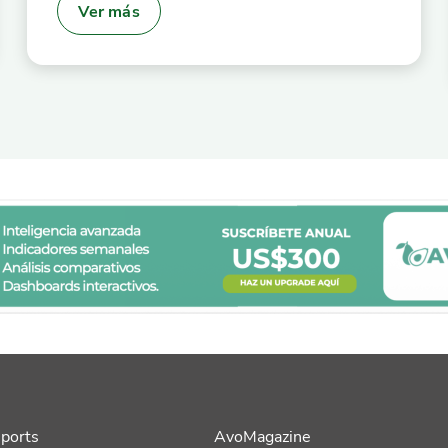
Ver más
ports
AvoMagazine