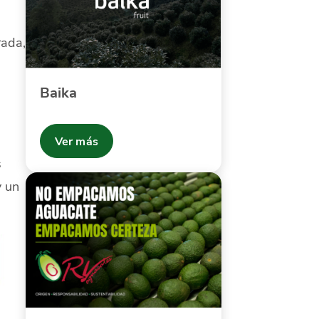
rada,
Baika
Ver más
s
y un