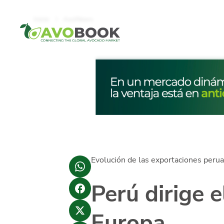
Click acá para ir directamente al contenido
Inicio
AvoNews
Evolución de las exportaciones peru
Perú dirige 
Europa