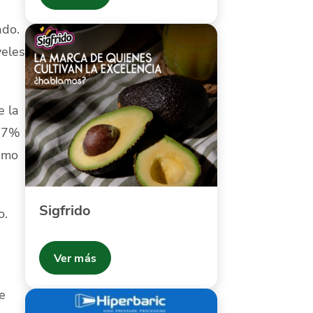
ado.
veles
e la
n 7%
timo
Sigfrido
o.
Ver más
e