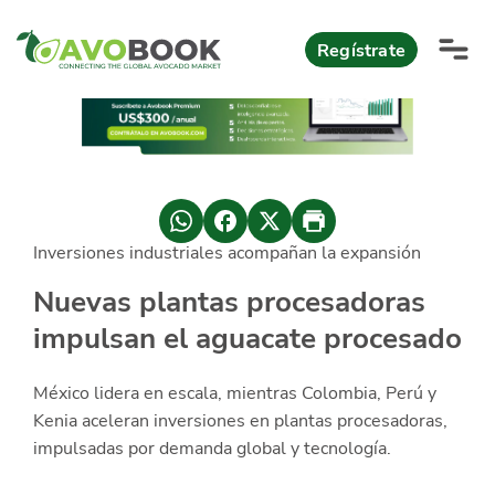
Click acá para ir directamente al contenido
Regístrate
AvoReports
AvoNews
Inversiones industriales acompañan la expansión
México apuesta por mercados consolidados de exportación
Mercado europeo del aguacate durante el primer semestre 2026
México lidera oferta mundial de aguacate Hass con Michoacán
AvoComments
Nuevas plantas procesadoras
Los calibres babies y medianos están de moda en Europa
México gana terreno: 66% del mercado de EEUU
impulsan el aguacate procesado
AvoMagazine
AvoEvents
México lidera en escala, mientras Colombia, Perú y
Kenia aceleran inversiones en plantas procesadoras,
impulsadas por demanda global y tecnología.
Iniciar Sesión