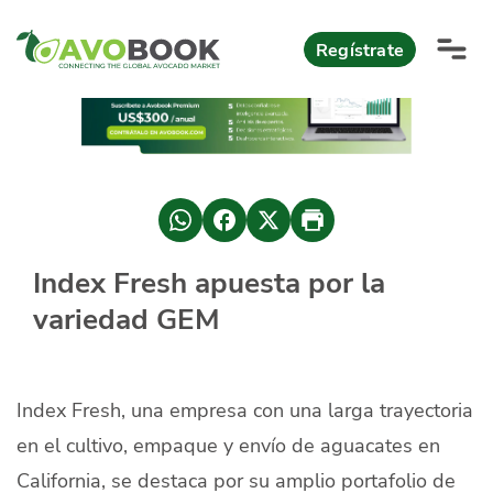
Click acá para ir directamente al contenido
Regístrate
AvoReports
AvoNews
México apuesta por mercados consolidados de exportación
Mercado europeo del aguacate durante el primer semestre 2026
México lidera oferta mundial de aguacate Hass con Michoacán
Index Fresh apuesta por la
AvoComments
variedad GEM
Los calibres babies y medianos están de moda en Europa
México gana terreno: 66% del mercado de EEUU
AvoMagazine
AvoEvents
Index Fresh, una empresa con una larga trayectoria
en el cultivo, empaque y envío de aguacates en
Iniciar Sesión
California, se destaca por su amplio portafolio de