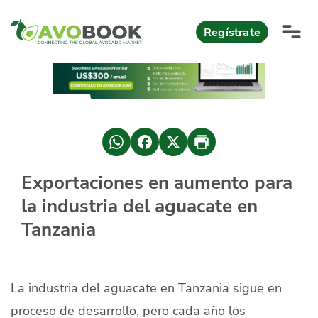
Click acá para ir directamente al contenido
Regístrate
AvoReports
AvoNews
México apuesta por mercados consolidados de exportación
Mercado europeo del aguacate durante el primer semestre 2026
México lidera oferta mundial de aguacate Hass con Michoacán
Exportaciones en aumento para
AvoComments
la industria del aguacate en
Los calibres babies y medianos están de moda en Europa
México gana terreno: 66% del mercado de EEUU
AvoMagazine
Tanzania
AvoEvents
La industria del aguacate en Tanzania sigue en
Iniciar Sesión
proceso de desarrollo, pero cada año los