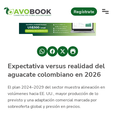
Click acá para ir directamente al contenido
Regístrate
AvoReports
AvoNews
México apuesta por mercados consolidados de exportación
Mercado europeo del aguacate durante el primer semestre 2026
México lidera oferta mundial de aguacate Hass con Michoacán
Expectativa versus realidad del
AvoComments
aguacate colombiano en 2026
Los calibres babies y medianos están de moda en Europa
México gana terreno: 66% del mercado de EEUU
AvoMagazine
El plan 2024–2029 del sector muestra alineación en
AvoEvents
volúmenes hacia EE. UU., mayor producción de lo
previsto y una adaptación comercial marcada por
Iniciar Sesión
sobreoferta global y presión en precios.