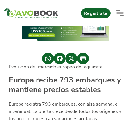
Click acá para ir directamente al contenido
Regístrate
AvoReports
AvoNews
Evolución del mercado europeo del aguacate.
México apuesta por mercados consolidados de exportación
Mercado europeo del aguacate durante el primer semestre 2026
México lidera oferta mundial de aguacate Hass con Michoacán
AvoComments
Europa recibe 793 embarques y
Los calibres babies y medianos están de moda en Europa
México gana terreno: 66% del mercado de EEUU
mantiene precios estables
AvoMagazine
AvoEvents
Europa registra 793 embarques, con alza semanal e
interanual. La oferta crece desde todos los orígenes y
los precios muestran variaciones acotadas.
Iniciar Sesión