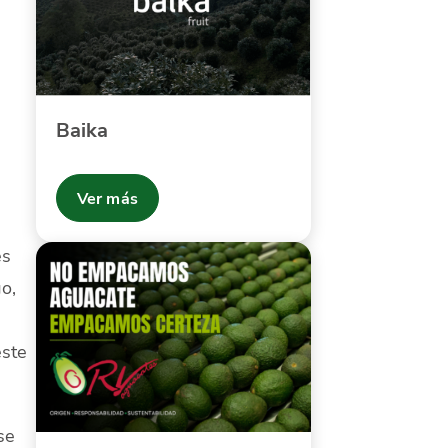
Baika
Ver más
es
o,
este
se