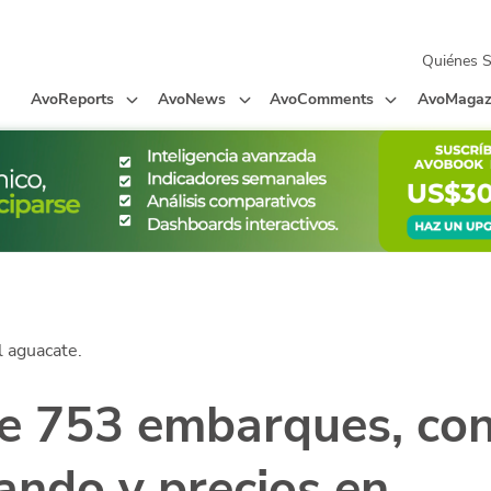
Quiénes 
AvoReports
AvoNews
AvoComments
AvoMagaz
 aguacate.
be 753 embarques, co
ando y precios en