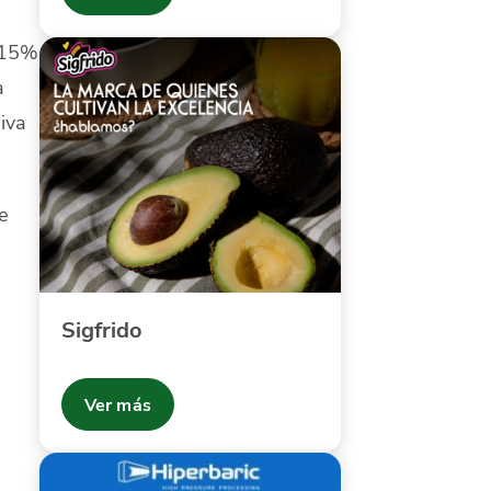
 15%
a
iva
e
Sigfrido
Ver más