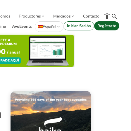
Somos
Productores
Mercados
Contacto
Iniciar Sesión
Regístrate
ine
AvoEvents
Español
n