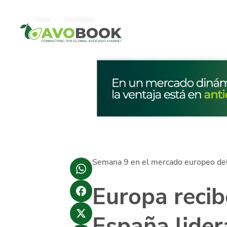
Click acá para ir directamente al contenido
Inicio
AvoNews
Semana 9 en el mercado europeo del
Europa reci
España lider