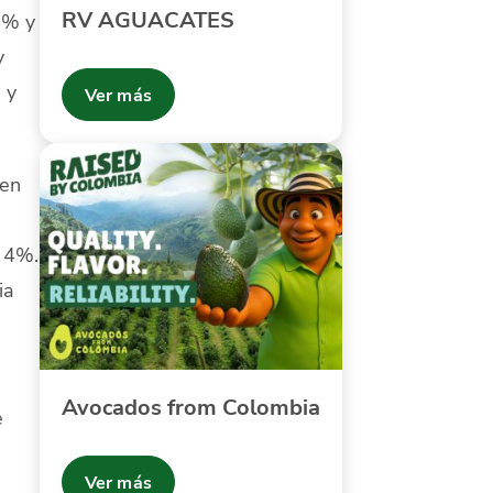
RV AGUACATES
4% y
y
 y
Ver más
 en
a 4%.
ia
Avocados from Colombia
e
Ver más