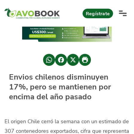
Click acá para ir directamente al contenido
Regístrate
AvoReports
AvoNews
México apuesta por mercados consolidados de exportación
Mercado europeo del aguacate durante el primer semestre 2026
México lidera oferta mundial de aguacate Hass con Michoacán
Envios chilenos disminuyen
AvoComments
17%, pero se mantienen por
Los calibres babies y medianos están de moda en Europa
México gana terreno: 66% del mercado de EEUU
AvoMagazine
encima del año pasado
AvoEvents
El origen Chile cerró la semana con un estimado de
Iniciar Sesión
307 contenedores exportados, cifra que representa