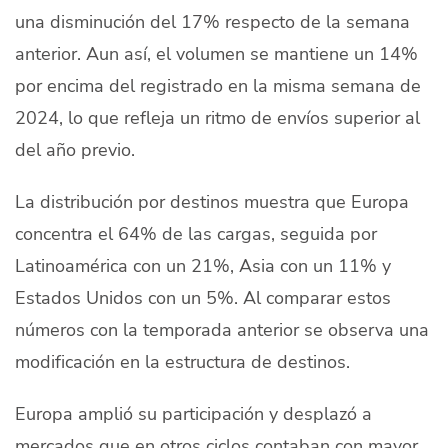
una disminución del 17% respecto de la semana
Quiénes Somos
anterior. Aun así, el volumen se mantiene un 14%
Productores
por encima del registrado en la misma semana de
Mercados
2024, lo que refleja un ritmo de envíos superior al
del año previo.
Contacto
La distribución por destinos muestra que Europa
concentra el 64% de las cargas, seguida por
Latinoamérica con un 21%, Asia con un 11% y
modo claro
Español
Estados Unidos con un 5%. Al comparar estos
números con la temporada anterior se observa una
modificación en la estructura de destinos.
Europa amplió su participación y desplazó a
mercados que en otros ciclos contaban con mayor