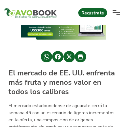
Click acá para ir directamente al contenido
Regístrate
AvoReports
AvoNews
México apuesta por mercados consolidados de exportación
Mercado europeo del aguacate durante el primer semestre 2026
México lidera oferta mundial de aguacate Hass con Michoacán
El mercado de EE. UU. enfrenta
AvoComments
más fruta y menos valor en
Los calibres babies y medianos están de moda en Europa
México gana terreno: 66% del mercado de EEUU
AvoMagazine
todos los calibres
AvoEvents
El mercado estadounidense de aguacate cerró la
semana 49 con un escenario de ligeros incrementos
Iniciar Sesión
en la oferta, una composición de orígenes
prácticamente sin cambios y un comportamiento de