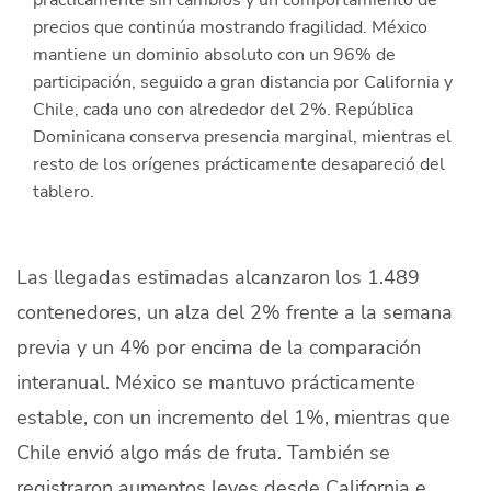
Quiénes Somos
precios que continúa mostrando fragilidad. México
mantiene un dominio absoluto con un 96% de
Productores
participación, seguido a gran distancia por California y
Chile, cada uno con alrededor del 2%. República
Mercados
Dominicana conserva presencia marginal, mientras el
resto de los orígenes prácticamente desapareció del
Contacto
tablero.
Las llegadas estimadas alcanzaron los 1.489
contenedores, un alza del 2% frente a la semana
modo claro
Español
previa y un 4% por encima de la comparación
interanual. México se mantuvo prácticamente
estable, con un incremento del 1%, mientras que
Chile envió algo más de fruta. También se
registraron aumentos leves desde California e