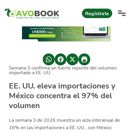
Click acá para ir directamente al contenido
Regístrate
AvoReports
AvoNews
Semana 3 confirma un fuerte repunte del volumen
México apuesta por mercados consolidados de exportación
Mercado europeo del aguacate durante el primer semestre 2026
México lidera oferta mundial de aguacate Hass con Michoacán
importado a EE. UU.
AvoComments
EE. UU. eleva importaciones y
Los calibres babies y medianos están de moda en Europa
México gana terreno: 66% del mercado de EEUU
AvoMagazine
México concentra el 97% del
volumen
AvoEvents
La semana 3 de 2026 muestra un alza interanual de
Iniciar Sesión
16% en las importaciones a EE. UU., con México