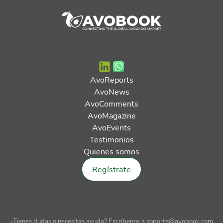
AvoReports
AvoNews
AvoComments
AvoMagazine
AvoEvents
Testimonios
Quienes somos
Regístrate
¿Tienes dudas o necesitas ayuda? Escríbenos a soporte@avobook.com