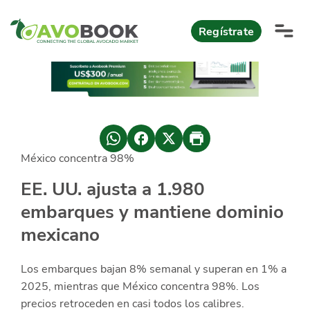
Click acá para ir directamente al contenido
Regístrate
AvoReports
AvoNews
México concentra 98%
México apuesta por mercados consolidados de exportación
Mercado europeo del aguacate durante el primer semestre 2026
México lidera oferta mundial de aguacate Hass con Michoacán
AvoComments
EE. UU. ajusta a 1.980
Los calibres babies y medianos están de moda en Europa
México gana terreno: 66% del mercado de EEUU
embarques y mantiene dominio
AvoMagazine
mexicano
AvoEvents
Los embarques bajan 8% semanal y superan en 1% a
Iniciar Sesión
2025, mientras que México concentra 98%. Los
precios retroceden en casi todos los calibres.