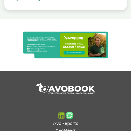
AvoReports
AvoNews