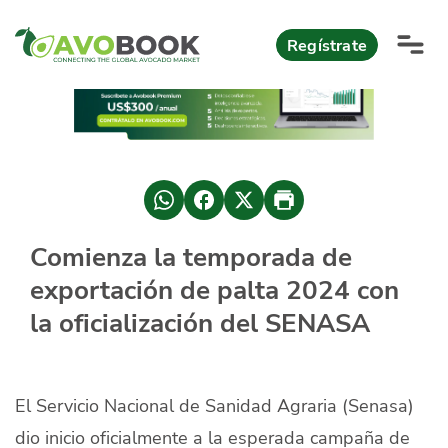
Click acá para ir directamente al contenido
Regístrate
AvoReports
AvoNews
México apuesta por mercados consolidados de exportación
Mercado europeo del aguacate durante el primer semestre 2026
México lidera oferta mundial de aguacate Hass con Michoacán
Comienza la temporada de
AvoComments
exportación de palta 2024 con
Los calibres babies y medianos están de moda en Europa
México gana terreno: 66% del mercado de EEUU
AvoMagazine
la oficialización del SENASA
AvoEvents
El Servicio Nacional de Sanidad Agraria (Senasa)
Iniciar Sesión
dio inicio oficialmente a la esperada campaña de