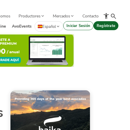
Somos
Productores
Mercados
Contacto
Iniciar Sesión
Regístrate
ine
AvoEvents
Español
s