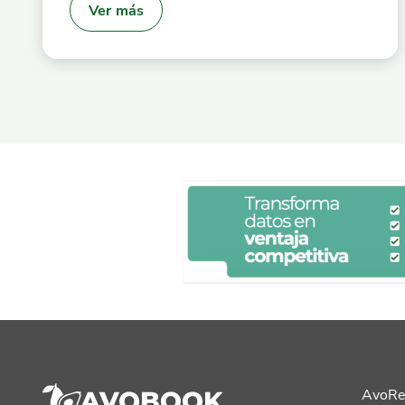
Ver más
AvoRe