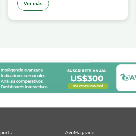
Ver más
ports
AvoMagazine