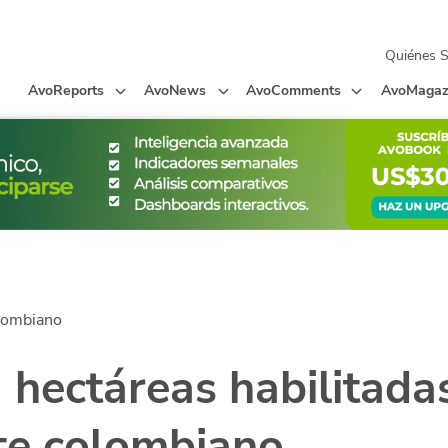
Quiénes 
AvoReports
AvoNews
AvoComments
AvoMagaz
lombiano
a hectáreas habilitada
te colombiano