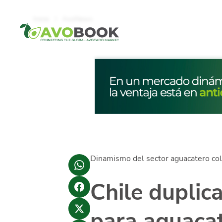
Click acá para ir directamente al contenido
Inicio
AvoNews
Dinamismo del sector aguacatero co
Chile duplic
para aguaca