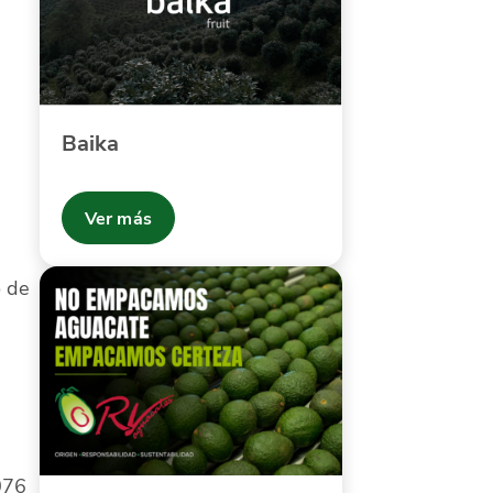
Baika
Ver más
o de
076