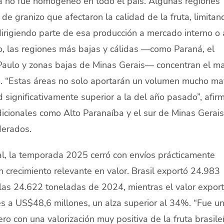
ma no fue homogéneo en todo el país. Algunas regiones
 de granizo que afectaron la calidad de la fruta, limitan
dirigiendo parte de esa producción a mercado interno o 
lo, las regiones más bajas y cálidas —como Paraná, el
Paulo y zonas bajas de Minas Gerais— concentran el m
. “Estas áreas no solo aportarán un volumen mucho ma
 significativamente superior a la del año pasado”, afir
adicionales como Alto Paranaíba y el sur de Minas Gerais
derados.
al, la temporada 2025 cerró con envíos prácticamente
 crecimiento relevante en valor. Brasil exportó 24.983
 las 24.622 toneladas de 2024, mientras el valor expor
 a US$48,6 millones, un alza superior al 34%. “Fue u
ero con una valorización muy positiva de la fruta brasile