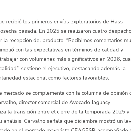
e recibió los primeros envíos exploratorios de Hass
 cosecha pasada. En 2025 se realizaron cuatro despacho
ear la recepción del producto. “Recibimos comentarios m
cumplió con las expectativas en términos de calidad y
 trabajar con volúmenes más significativos en 2026, cu
alidad”, sostiene el ejecutivo, destacando además la
ntariedad estacional como factores favorables.
de mercado se complementa con la columna de opinión 
valho, director comercial de Avocado Jaguacy
za la transición entre el cierre de la temporada 2025 y 
u análisis, Carvalho señala que diciembre mostró un le
izado en el mercado mayorista CEAGESP, acompañado 