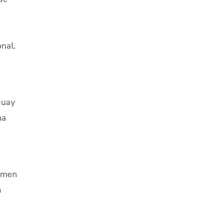
nal.
guay
ma
lumen
a