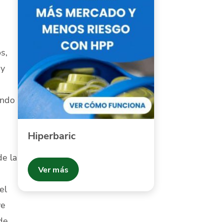
s,
uy
ando
Hiperbaric
de la
Ver más
el
ve
de