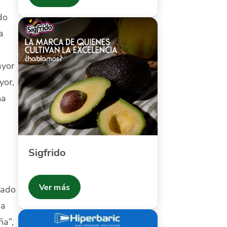
do
a
ayor
yor,
ma
Sigfrido
Ver más
tado
na
ña”,