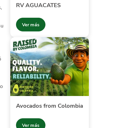
RV AGUACATES
,
Ver más
su
ó
vo
s
Avocados from Colombia
Ver más