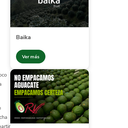
Baika
Ver más
oco
a
e
echa
artir