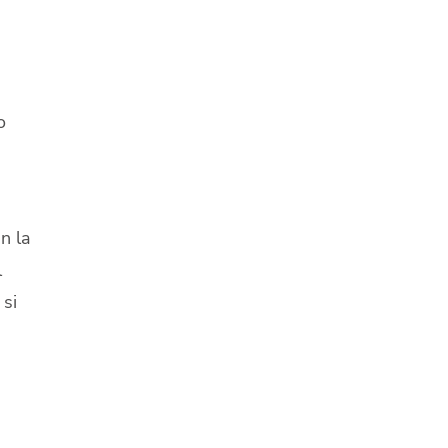
o
n la
l
si