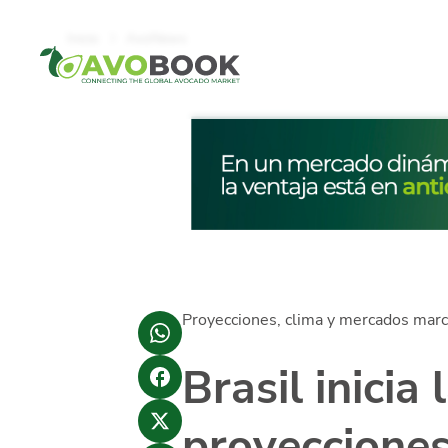
Click acá para ir directamente al contenido
Inicio
AvoNews
Proyecciones, clima y mercados marc
Brasil inici
proyecciones