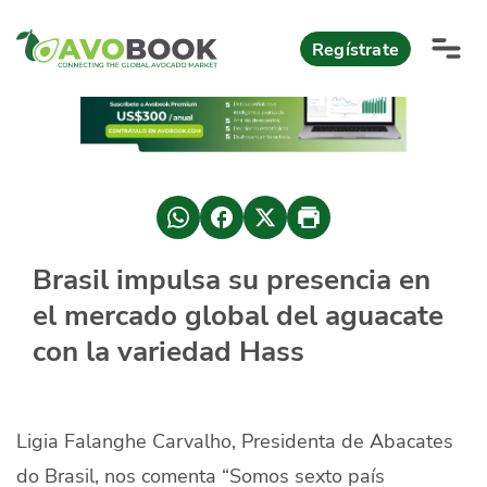
Click acá para ir directamente al contenido
Regístrate
AvoReports
AvoNews
México apuesta por mercados consolidados de exportación
Mercado europeo del aguacate durante el primer semestre 2026
México lidera oferta mundial de aguacate Hass con Michoacán
Brasil impulsa su presencia en
AvoComments
el mercado global del aguacate
Los calibres babies y medianos están de moda en Europa
México gana terreno: 66% del mercado de EEUU
AvoMagazine
con la variedad Hass
AvoEvents
Ligia Falanghe Carvalho, Presidenta de Abacates
Iniciar Sesión
do Brasil, nos comenta “Somos sexto país