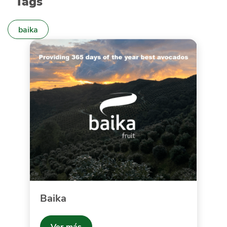
Tags
baika
Baika
Ver más