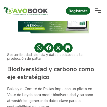
Click acá para ir directamente al contenido
Regístrate
AvoReports
AvoNews
Sostenibilidad, ciencia y datos aplicados a la
México apuesta por mercados consolidados de exportación
Mercado europeo del aguacate durante el primer semestre 2026
México lidera oferta mundial de aguacate Hass con Michoacán
producción de palta
AvoComments
Biodiversidad y carbono como
Los calibres babies y medianos están de moda en Europa
México gana terreno: 66% del mercado de EEUU
AvoMagazine
eje estratégico
AvoEvents
Baika y el Comité de Paltas impulsan un piloto en
Valle de Leyda para medir biodiversidad y carbono
Iniciar Sesión
atmosférico, generando datos clave para la
sostenibilidad del sector