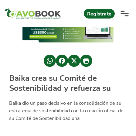
Click acá para ir directamente al contenido
Regístrate
AvoReports
AvoNews
México apuesta por mercados consolidados de exportación
Mercado europeo del aguacate durante el primer semestre 2026
México lidera oferta mundial de aguacate Hass con Michoacán
Baika crea su Comité de
AvoComments
Sostenibilidad y refuerza su
Los calibres babies y medianos están de moda en Europa
México gana terreno: 66% del mercado de EEUU
AvoMagazine
Baika dio un paso decisivo en la consolidación de su
AvoEvents
estrategia de sostenibilidad con la creación oficial de
su Comité de Sostenibilidad una
Iniciar Sesión