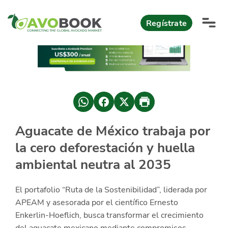
Click acá para ir directamente al contenido
Regístrate
AvoReports
AvoNews
México apuesta por mercados consolidados de exportación
Mercado europeo del aguacate durante el primer semestre 2026
México lidera oferta mundial de aguacate Hass con Michoacán
Aguacate de México trabaja por
AvoComments
la cero deforestación y huella
Los calibres babies y medianos están de moda en Europa
México gana terreno: 66% del mercado de EEUU
AvoMagazine
ambiental neutra al 2035
AvoEvents
El portafolio “Ruta de la Sostenibilidad”, liderada por
APEAM y asesorada por el científico Ernesto
Iniciar Sesión
Enkerlin-Hoeflich, busca transformar el crecimiento
del aguacate mexicano mediante compromisos