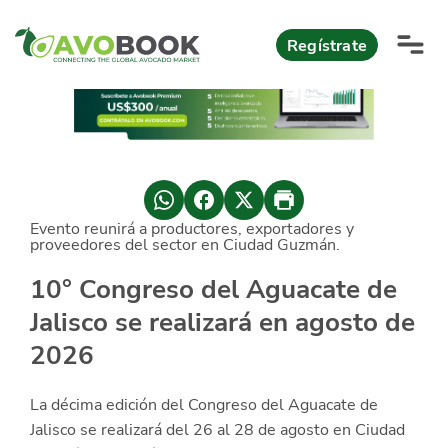
Click acá para ir directamente al contenido
Regístrate
AvoReports
AvoNews
Evento reunirá a productores, exportadores y
México apuesta por mercados consolidados de exportación
Mercado europeo del aguacate durante el primer semestre 2026
México lidera oferta mundial de aguacate Hass con Michoacán
proveedores del sector en Ciudad Guzmán.
AvoComments
10° Congreso del Aguacate de
Los calibres babies y medianos están de moda en Europa
México gana terreno: 66% del mercado de EEUU
AvoMagazine
Jalisco se realizará en agosto de
2026
AvoEvents
La décima edición del Congreso del Aguacate de
Iniciar Sesión
Jalisco se realizará del 26 al 28 de agosto en Ciudad