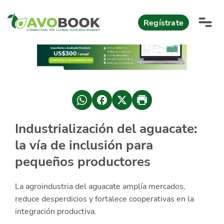
Click acá para ir directamente al contenido
Regístrate
AvoReports
AvoNews
México apuesta por mercados consolidados de exportación
Mercado europeo del aguacate durante el primer semestre 2026
México lidera oferta mundial de aguacate Hass con Michoacán
Industrialización del aguacate:
AvoComments
la vía de inclusión para
Los calibres babies y medianos están de moda en Europa
México gana terreno: 66% del mercado de EEUU
AvoMagazine
pequeños productores
AvoEvents
La agroindustria del aguacate amplía mercados,
reduce desperdicios y fortalece cooperativas en la
Iniciar Sesión
integración productiva.