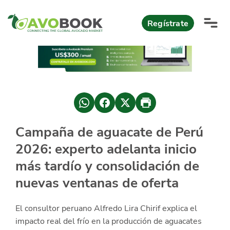
Click acá para ir directamente al contenido
Regístrate
AvoReports
AvoNews
México apuesta por mercados consolidados de exportación
Mercado europeo del aguacate durante el primer semestre 2026
México lidera oferta mundial de aguacate Hass con Michoacán
Campaña de aguacate de Perú
AvoComments
2026: experto adelanta inicio
Los calibres babies y medianos están de moda en Europa
México gana terreno: 66% del mercado de EEUU
AvoMagazine
más tardío y consolidación de
nuevas ventanas de oferta
AvoEvents
El consultor peruano Alfredo Lira Chirif explica el
Iniciar Sesión
impacto real del frío en la producción de aguacates