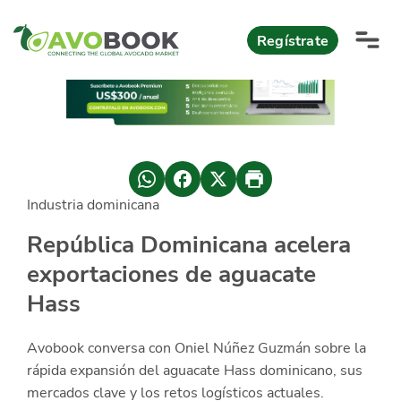
Click acá para ir directamente al contenido
Regístrate
AvoReports
AvoNews
Industria dominicana
México apuesta por mercados consolidados de exportación
Mercado europeo del aguacate durante el primer semestre 2026
México lidera oferta mundial de aguacate Hass con Michoacán
AvoComments
República Dominicana acelera
Los calibres babies y medianos están de moda en Europa
México gana terreno: 66% del mercado de EEUU
exportaciones de aguacate
AvoMagazine
Hass
AvoEvents
Avobook conversa con Oniel Núñez Guzmán sobre la
Iniciar Sesión
rápida expansión del aguacate Hass dominicano, sus
mercados clave y los retos logísticos actuales.