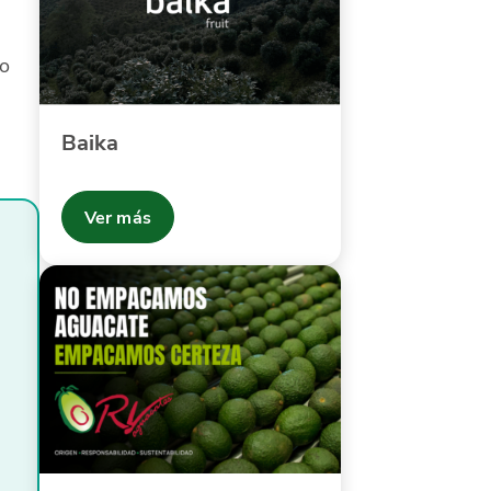
ro
Baika
Ver más