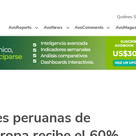
Quiénes 
AvoReports
AvoNews
AvoComments
AvoMagaz
es peruanas de
ropa recibe el 60%