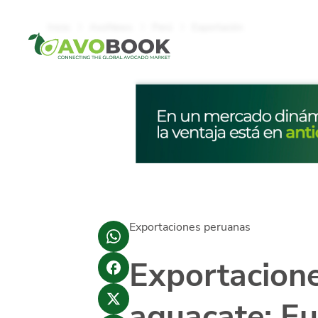
Click acá para ir directamente al contenido
Inicio
AvoNews
Perú
Exportación
Exportaciones peruanas
Exportacion
aguacate: Eu