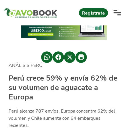
Click acá para ir directamente al contenido
Regístrate
AvoReports
AvoNews
ANÁLISIS PERÚ
México apuesta por mercados consolidados de exportación
Mercado europeo del aguacate durante el primer semestre 2026
México lidera oferta mundial de aguacate Hass con Michoacán
AvoComments
Perú crece 59% y envía 62% de
Los calibres babies y medianos están de moda en Europa
México gana terreno: 66% del mercado de EEUU
su volumen de aguacate a
AvoMagazine
Europa
AvoEvents
Perú alcanza 787 envíos. Europa concentra 62% del
Iniciar Sesión
volumen y Chile aumenta con 64 embarques
recientes.