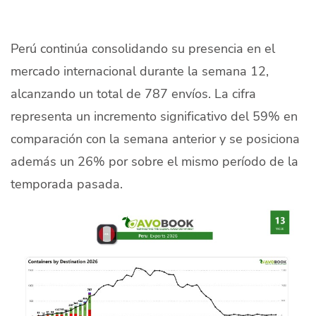
Quiénes Somos
Productores
Perú continúa consolidando su presencia en el
mercado internacional durante la semana 12,
Mercados
alcanzando un total de 787 envíos. La cifra
Contacto
representa un incremento significativo del 59% en
comparación con la semana anterior y se posiciona
además un 26% por sobre el mismo período de la
temporada pasada.
modo claro
Español