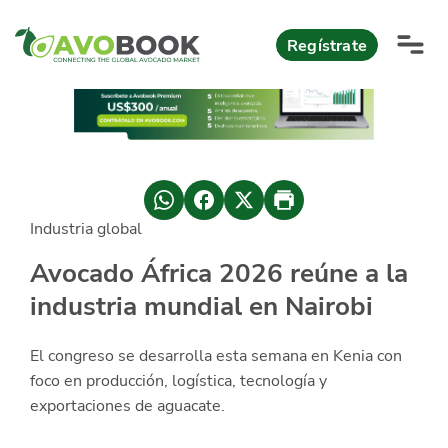
Click acá para ir directamente al contenido
Regístrate
AvoReports
AvoNews
Industria global
México apuesta por mercados consolidados de exportación
Mercado europeo del aguacate durante el primer semestre 2026
México lidera oferta mundial de aguacate Hass con Michoacán
AvoComments
Avocado África 2026 reúne a la
Los calibres babies y medianos están de moda en Europa
México gana terreno: 66% del mercado de EEUU
industria mundial en Nairobi
AvoMagazine
AvoEvents
El congreso se desarrolla esta semana en Kenia con
foco en producción, logística, tecnología y
exportaciones de aguacate.
Iniciar Sesión