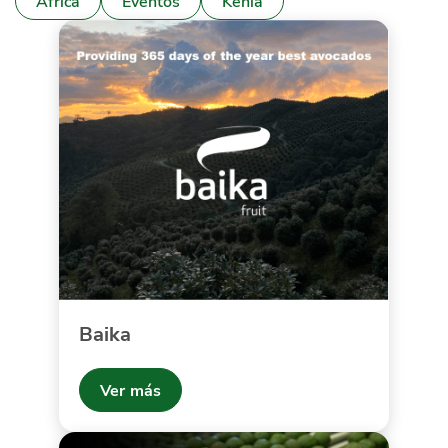
África
Eventos
Kenia
Baika
Ver más