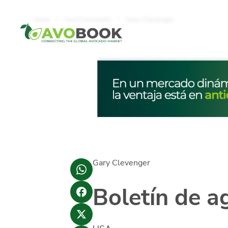
Click acá para ir directamente al contenido
Inicio
AvoComments
Gary Clevenger
Gary Clevenger
Boletín de a