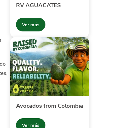
RV AGUACATES
Ver más
n
ado
tes,
Avocados from Colombia
Ver más