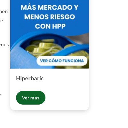
umen
de
enos
Hiperbaric
,
Ver más