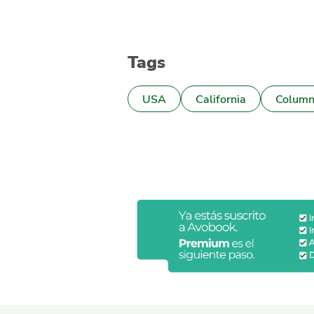
Tags
USA
California
Colum