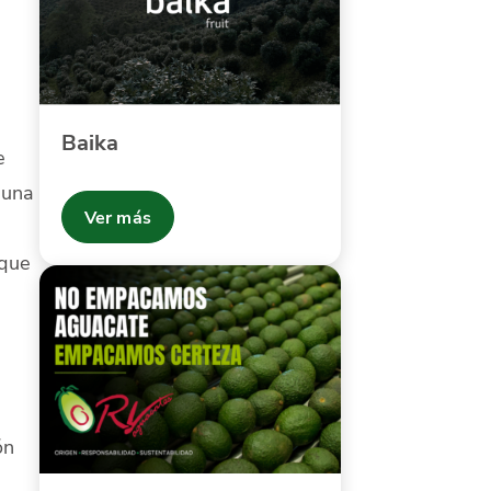
Baika
e
 una
Ver más
 que
ón