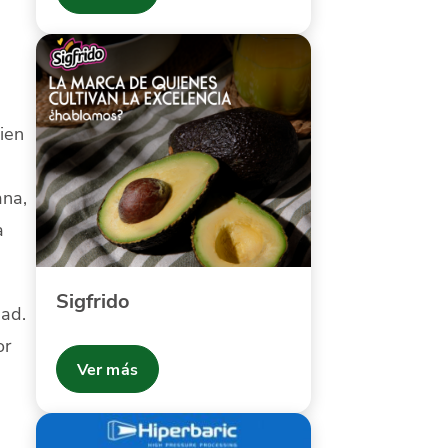
ien
ana,
a
Sigfrido
dad.
or
Ver más