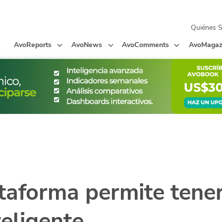
Quiénes 
AvoReports
AvoNews
AvoComments
AvoMagaz
taforma permite tene
teligente