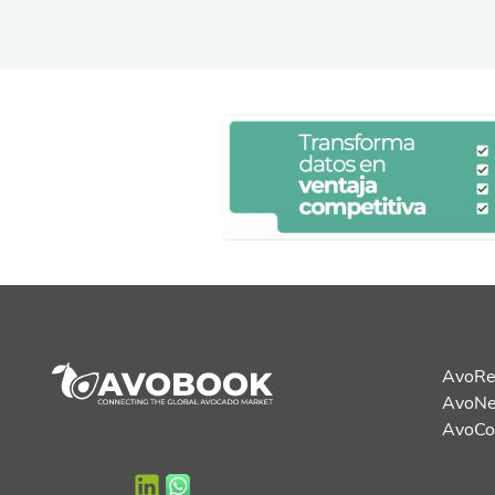
AvoRe
AvoN
AvoC