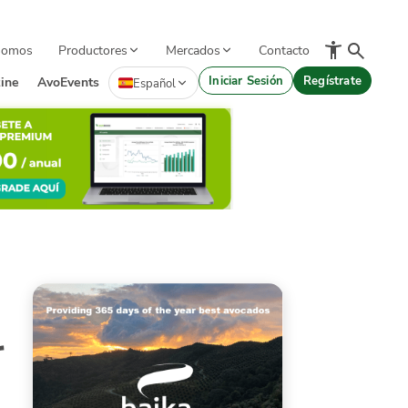
Somos
Productores
Mercados
Contacto
Iniciar Sesión
Regístrate
ine
AvoEvents
Español
r