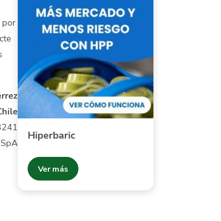
 por
cte
s
rrez
Chile
3241
Hiperbaric
 SpA
Ver más