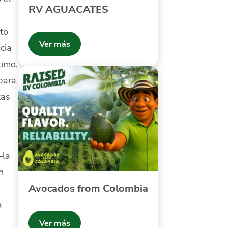
RV AGUACATES
a
nto
Ver más
cia
timo,
para
zas
—la
n
Avocados from Colombia
a
a
Ver más