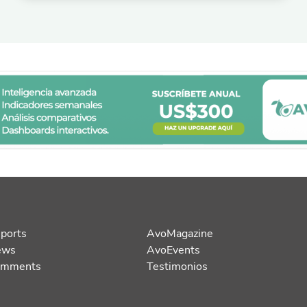
ports
AvoMagazine
ews
AvoEvents
omments
Testimonios