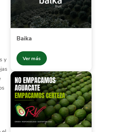
Baika
Ver más
s y
jas
e
os
 el