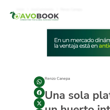
Click acá para ir directamente al contenido
Inicio
AvoComments
Renzo Canepa
Renzo Canepa
Una sola pla
un huerto in