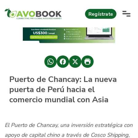
Click acá para ir directamente al contenido
Regístrate
AvoReports
AvoNews
México apuesta por mercados consolidados de exportación
Mercado europeo del aguacate durante el primer semestre 2026
México lidera oferta mundial de aguacate Hass con Michoacán
Puerto de Chancay: La nueva
AvoComments
puerta de Perú hacia el
Los calibres babies y medianos están de moda en Europa
México gana terreno: 66% del mercado de EEUU
AvoMagazine
comercio mundial con Asia
AvoEvents
El Puerto de Chancay, una inversión estratégica con
Iniciar Sesión
apoyo de capital chino a través de Cosco Shipping,