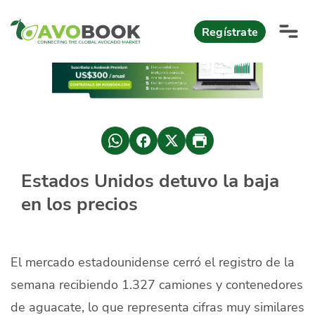
Click acá para ir directamente al contenido
Regístrate
AvoReports
AvoNews
México apuesta por mercados consolidados de exportación
Mercado europeo del aguacate durante el primer semestre 2026
México lidera oferta mundial de aguacate Hass con Michoacán
Estados Unidos detuvo la baja
AvoComments
en los precios
Los calibres babies y medianos están de moda en Europa
México gana terreno: 66% del mercado de EEUU
AvoMagazine
AvoEvents
El mercado estadounidense cerró el registro de la
semana recibiendo 1.327 camiones y contenedores
Iniciar Sesión
de aguacate, lo que representa cifras muy similares