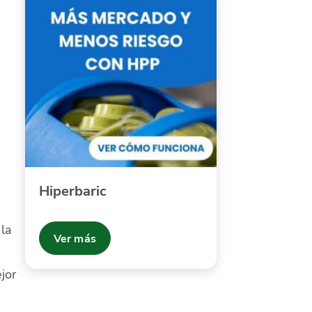
Hiperbaric
la
Ver más
jor