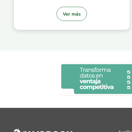
Ver más
AvoRe