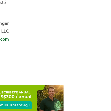
sté
nger
, LLC
.com