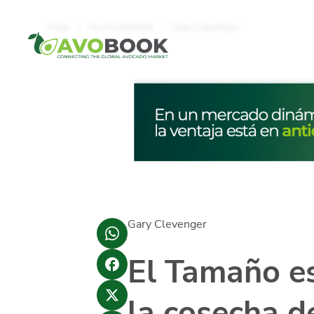
Click acá para ir directamente al contenido
Inicio
AvoComments
Gary Clevenger
Gary Clevenger
El Tamaño es
la cosecha de