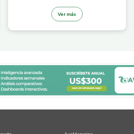
Ver más
ports
AvoMagazine