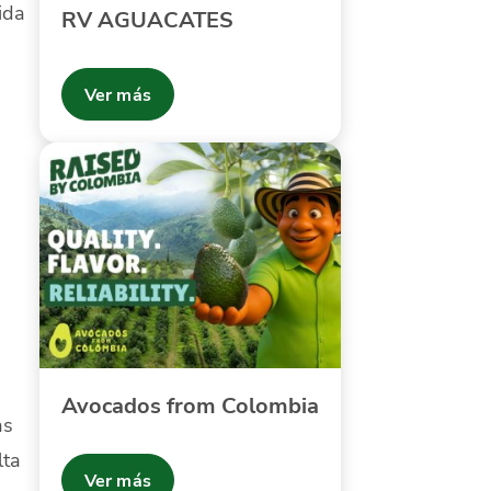
ida
RV AGUACATES
Ver más
Avocados from Colombia
as
lta
Ver más