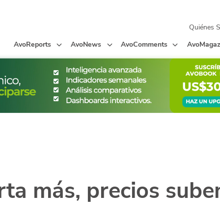
Quiénes 
AvoReports
AvoNews
AvoComments
AvoMagaz
ta más, precios sube