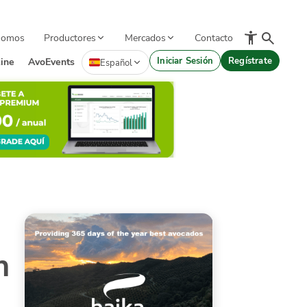
Somos
Productores
Mercados
Contacto
Iniciar Sesión
Regístrate
ine
AvoEvents
Español
n