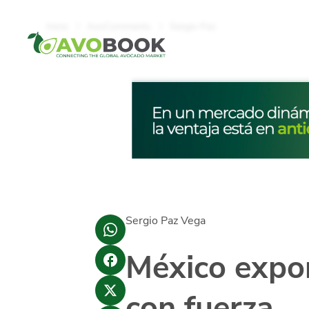
Click acá para ir directamente al contenido
Inicio
AvoComments
Sergio Paz
Sergio Paz Vega
México expor
con fuerza