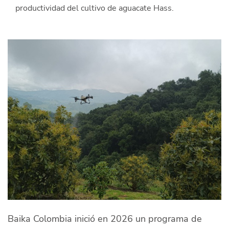
productividad del cultivo de aguacate Hass.
Quiénes Somos
Productores
Mercados
Contacto
modo claro
Español
Baika Colombia inició en 2026 un programa de