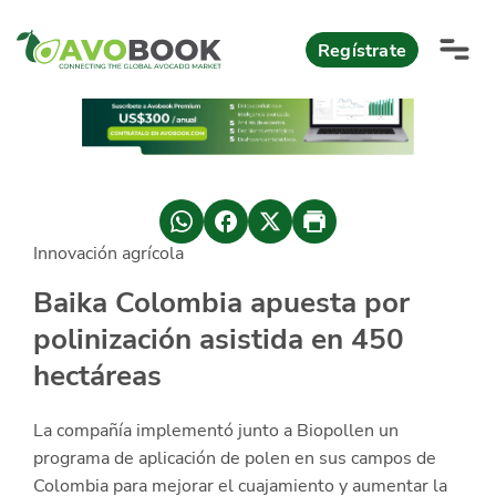
Click acá para ir directamente al contenido
Regístrate
AvoReports
AvoNews
Innovación agrícola
México apuesta por mercados consolidados de exportación
Mercado europeo del aguacate durante el primer semestre 2026
México lidera oferta mundial de aguacate Hass con Michoacán
AvoComments
Baika Colombia apuesta por
Los calibres babies y medianos están de moda en Europa
México gana terreno: 66% del mercado de EEUU
polinización asistida en 450
AvoMagazine
hectáreas
AvoEvents
La compañía implementó junto a Biopollen un
Iniciar Sesión
programa de aplicación de polen en sus campos de
Colombia para mejorar el cuajamiento y aumentar la