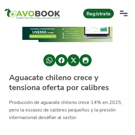
Click acá para ir directamente al contenido
Regístrate
AvoReports
AvoNews
México apuesta por mercados consolidados de exportación
Mercado europeo del aguacate durante el primer semestre 2026
México lidera oferta mundial de aguacate Hass con Michoacán
Aguacate chileno crece y
AvoComments
tensiona oferta por calibres
Los calibres babies y medianos están de moda en Europa
México gana terreno: 66% del mercado de EEUU
AvoMagazine
Producción de aguacate chileno crece 14% en 2025,
AvoEvents
pero la escasez de calibres pequeños y la presión
internacional desafían al sector.
Iniciar Sesión