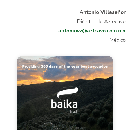
Antonio Villaseñor
D
irector de Aztecavo
antoniovz@aztcavo.com.mx
México