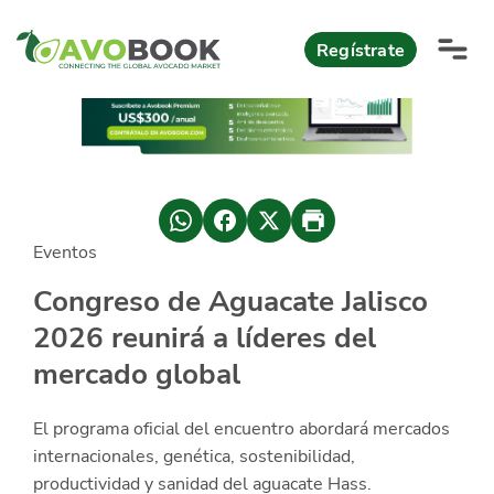
Click acá para ir directamente al contenido
Regístrate
AvoReports
AvoNews
Eventos
México apuesta por mercados consolidados de exportación
Mercado europeo del aguacate durante el primer semestre 2026
México lidera oferta mundial de aguacate Hass con Michoacán
AvoComments
Congreso de Aguacate Jalisco
Los calibres babies y medianos están de moda en Europa
México gana terreno: 66% del mercado de EEUU
2026 reunirá a líderes del
AvoMagazine
mercado global
AvoEvents
El programa oficial del encuentro abordará mercados
Iniciar Sesión
internacionales, genética, sostenibilidad,
productividad y sanidad del aguacate Hass.