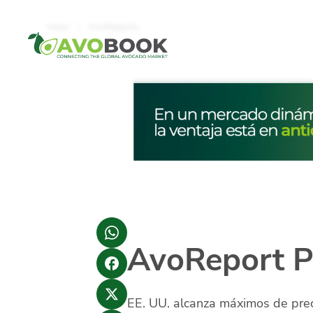
Click acá para ir directamente al contenido
Inicio
AvoReports
AvoReport 
EE. UU. alcanza máximos de pre