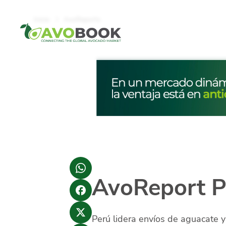
Click acá para ir directamente al contenido
Inicio
AvoReports
AvoReport 
Perú lidera envíos de aguacate 