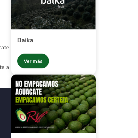
Baika
ate.
Ver más
te a