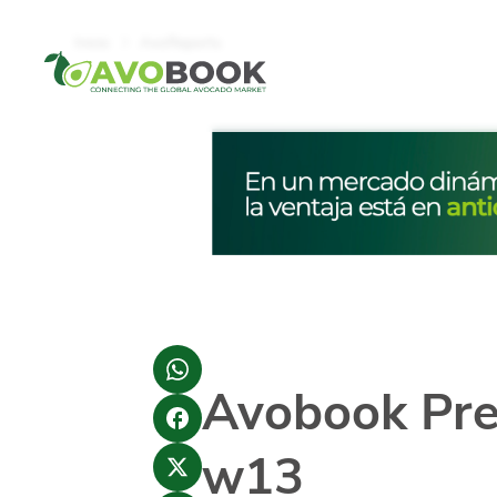
Click acá para ir directamente al contenido
Inicio
AvoReports
Avobook Pr
w13