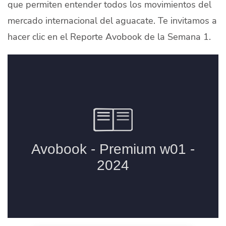
que permiten entender todos los movimientos del
Quiénes Somos
mercado internacional del aguacate. Te invitamos a
Productores
hacer clic en el Reporte Avobook de la Semana 1.
Mercados
Contacto
modo claro
Español