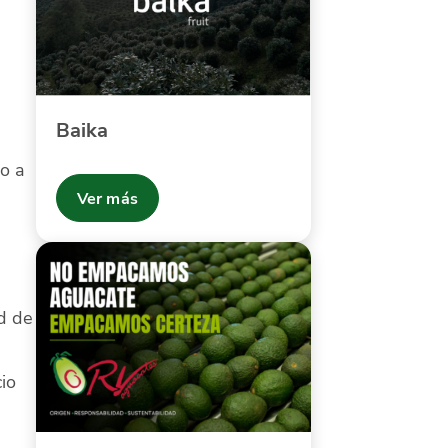
Baika
do a
Ver más
ud de
io