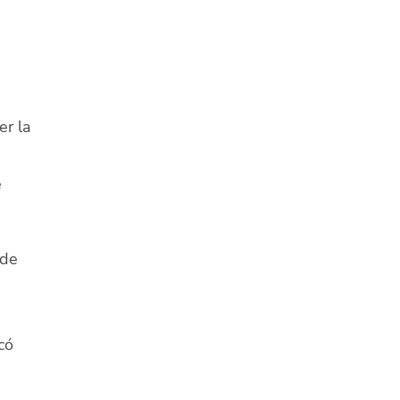
er la
e
 de
có