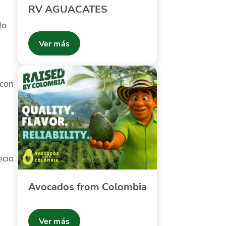
RV AGUACATES
do
Ver más
 con
ecio
Avocados from Colombia
Ver más