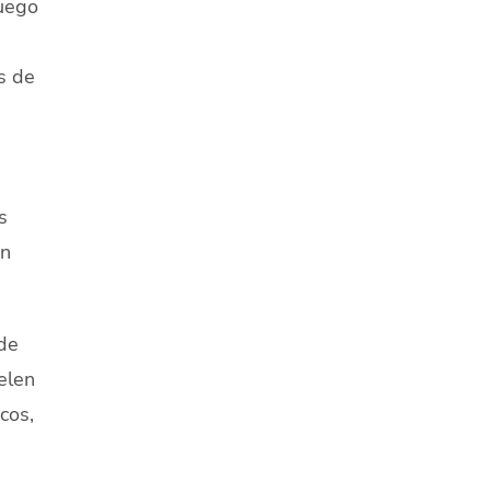
luego
s de
s
an
de
elen
cos,