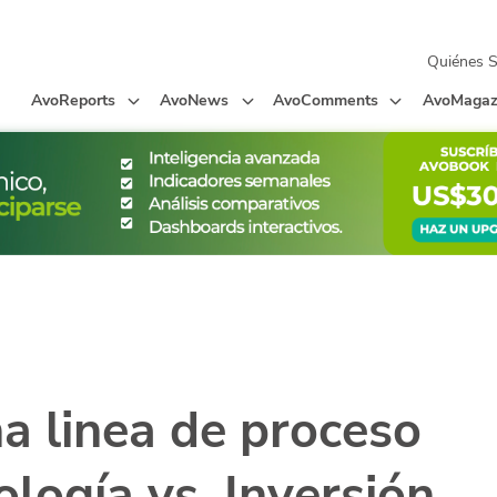
Quiénes 
AvoReports
AvoNews
AvoComments
AvoMagaz
a linea de proceso
ología vs. Inversión