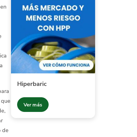
men
e
ica
ma
Hiperbaric
para
 que
Ver más
de,
ar
o de