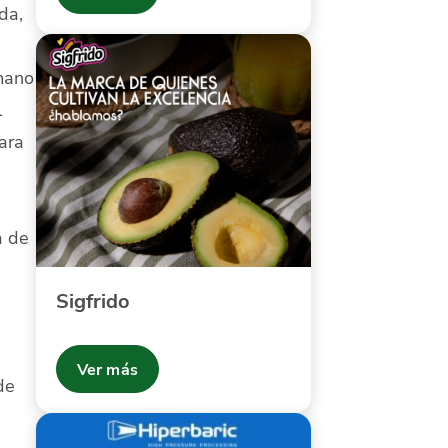
da,
umano
l
ara
a de
Sigfrido
Ver más
de