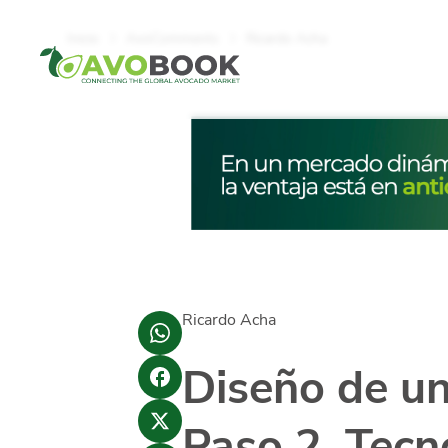
Click acá para ir directamente al contenido
Inicio
AvoComments
Ricardo Acha
Ricardo Acha
Diseño de un
Paso 2. Tecn